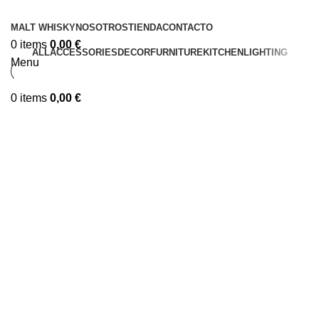
MALT WHISKY
NOSOTROS
TIENDA
CONTACTO
0
items
0,00
€
ALL
ACCESSORIES
DECOR
FURNITURE
KITCHEN
LIGHTING
Menu
0
items
0,00
€
Kitchen
Suspendisse quam at vestibulum
Kitchen
Leo uteu ullamcorper