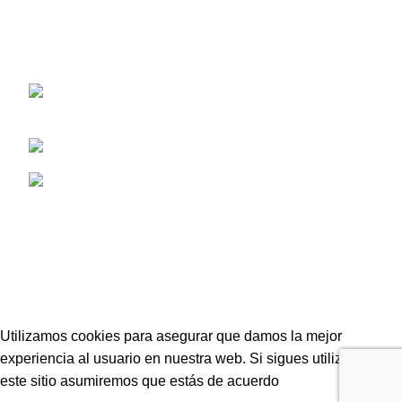
AVDA MANUEL SIUROT, NUM. 43 41013
SEVILLA
Teléfono: 676 84 50 47
contacto@urquijopremium.com
AVISO LEGAL
ENVÍOS Y DEVOLUCIONES
Utilizamos cookies para asegurar que damos la mejor
experiencia al usuario en nuestra web. Si sigues utilizando
este sitio asumiremos que estás de acuerdo