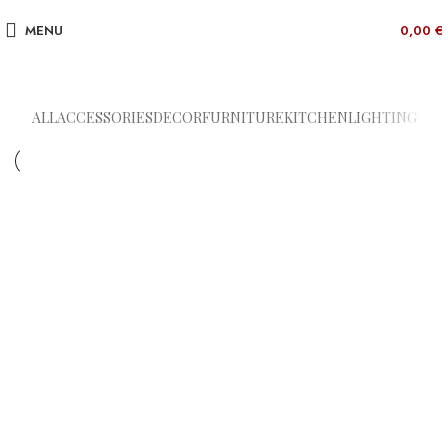
MENU
0,00
€
ALL
ACCESSORIES
DECOR
FURNITURE
KITCHEN
LIGHTING
ACCESSORIES
IMPERDIET MAURIS A NONTIN
ACCESSORIES
POTENTI PARTURIENT PARTURIE