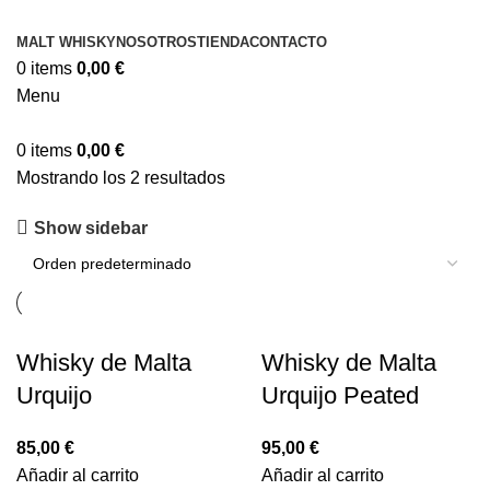
MALT WHISKY
NOSOTROS
TIENDA
CONTACTO
0
items
0,00
€
Menu
0
items
0,00
€
Mostrando los 2 resultados
Show sidebar
Whisky de Malta
Whisky de Malta
Urquijo
Urquijo Peated
85,00
€
95,00
€
Añadir al carrito
Añadir al carrito