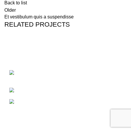
Back to list
Older
Et vestibulum quis a suspendisse
RELATED PROJECTS
A LACUS BIBENDUM PULVINAR
FURNITURE
AVDA MANUEL SIUROT, NUM. 43 41013
SEVILLA
Teléfono: 676 84 50 47
contacto@urquijopremium.com
AVISO LEGAL